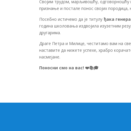
Својим трудом, марљивошћу, одговорношћу и
признање и постале понос својих породица, 
Посебно истичемо да је титулу
ђака генера
година школовања издвојила изузетним резу
другарима.
Драге Петра и Милице, честитамо вам на св
наставите да нижете успехе, храбро корачат
насмејане.
Поносни смо на вас! ❤️📚🎓