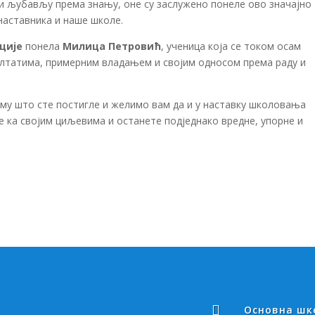
 љубављу према знању, оне су заслужено понеле ово значајно
наставника и наше школе.
ције
понела
Милица Петровић
, ученица која се током осам
лтатима, примерним владањем и својим односом према раду и
ему што сте постигле и желимо вам да и у наставку школовања
е ка својим циљевима и останете подједнако вредне, упорне и

Основна шко