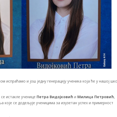
њом испраћамо и још једну генерацију ученика која ће у нашој шк
се истакле ученице
Петра Видојковић
и
Милица Петровић
,
ња које се додељује ученицима за изузетан успех и примерност