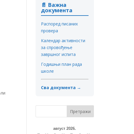
📄 Важна
документа
Распоред писаних
провера
Календар активности
за спровођење
завршног испита
Годишњи план рада
школе
Сва документа →
оли
август 2026.