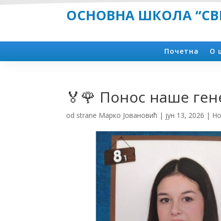
ОСНОВНА ШКОЛА “СВЕ
Почетна
О 
🏅🌹 Понос наше ген
od strane
Марко Јовановић
|
јун 13, 2026
|
Но