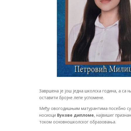
Завршена је још једна школска година, а са 
оставити бројне лепе успомене.
Међу овогодишњим матурантима посебно су 
носиоци
Вукове дипломе
, највишег призна
током основношколског образовања.