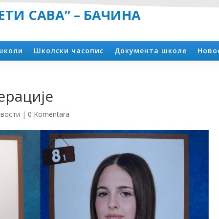
ТИ САВА” – БАЧИНА
школи
Школски часопис
Документа школе
Ново
ерације
вости
|
0 Komentara